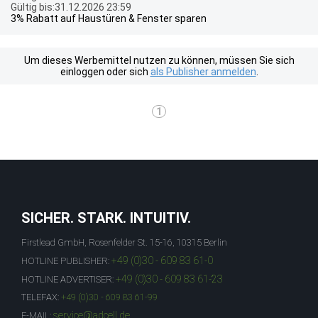
Gültig bis:31.12.2026 23:59
3% Rabatt auf Haustüren & Fenster sparen
Um dieses Werbemittel nutzen zu können, müssen Sie sich
einloggen oder sich
als Publisher anmelden
.
1
SICHER. STARK. INTUITIV.
Firstlead GmbH, Rosenfelder St. 15-16, 10315 Berlin
+49 (0)30 - 609 83 61-0
HOTLINE PUBLISHER:
+49 (0)30 - 609 83 61-23
HOTLINE ADVERTISER:
TELEFAX:
+49 (0)30 - 609 83 61-99
service@adcell.de
E-MAIL: