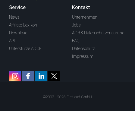
Service
Kontakt
News
Unternehmen
Affiliate-Lexikon
Jobs
Download
AGB & Datenschutzerklärung
API
FAQ
Unterstütze ADCELL
Datenschutz
Impressum
©2003 - 2026 Firstlead GmbH