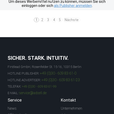
Um dieses Werbemittel nutzen zu können, müssen Sie sich
einloggen oder sich
als Publisher anmelden
.
1
2
3
4
5
Nächste
SICHER. STARK. INTUITIV.
Firstlead GmbH, Rosenfelder St. 15-16, 10315 Berlin
+49 (0)30 - 609 83 61-0
HOTLINE PUBLISHER:
+49 (0)30 - 609 83 61-23
HOTLINE ADVERTISER:
TELEFAX:
+49 (0)30 - 609 83 61-99
service@adcell.de
E-MAIL:
Service
Kontakt
News
Unternehmen