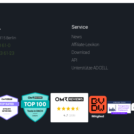
.
Service
News
315 Berlin
Affiliate-Lexikon
3 61-0
Download
83 61-23
API
Unterstütze ADCELL