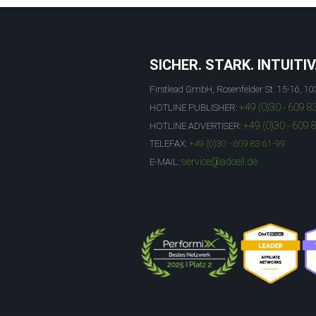
SICHER. STARK. INTUITIV
Firstlead GmbH, Rosenfelder St. 15-16, 10
+49 (0)30 - 609 8
HOTLINE PUBLISHER:
+49 (0)30 - 609 
HOTLINE ADVERTISER:
TELEFAX:
+49 (0)30 - 609 83 61-99
service@adcell.de
E-MAIL: