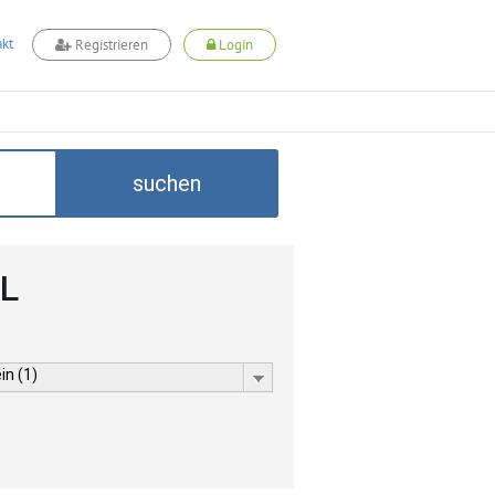
kt
Registrieren
Login
suchen
LL
in (1)