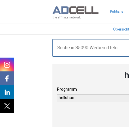
Publisher
the affiliate network
Übersich
h
Programm
hellohair