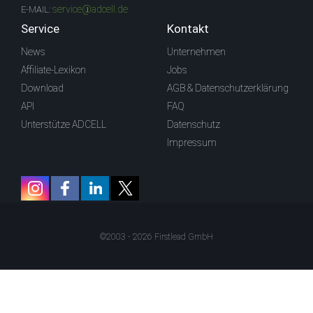
service@adcell.de
E-MAIL:
Service
Kontakt
News
Unternehmen
Affiliate-Lexikon
Jobs
Download
AGB & Datenschutzerklärung
API
FAQ
Unterstütze ADCELL
Datenschutz
Impressum
©2003 - 2026 Firstlead GmbH