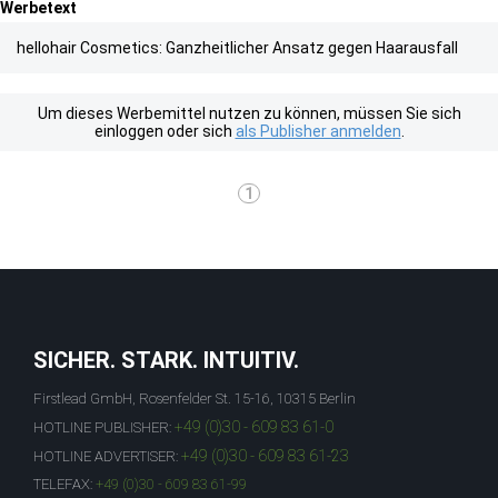
Werbetext
hellohair Cosmetics: Ganzheitlicher Ansatz gegen Haarausfall
Um dieses Werbemittel nutzen zu können, müssen Sie sich
einloggen oder sich
als Publisher anmelden
.
1
SICHER. STARK. INTUITIV.
Firstlead GmbH, Rosenfelder St. 15-16, 10315 Berlin
+49 (0)30 - 609 83 61-0
HOTLINE PUBLISHER:
+49 (0)30 - 609 83 61-23
HOTLINE ADVERTISER:
TELEFAX:
+49 (0)30 - 609 83 61-99