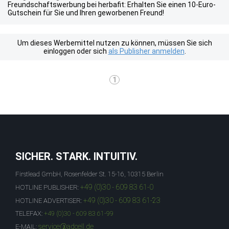
Freundschaftswerbung bei herbafit: Erhalten Sie einen 10-Euro-
Gutschein für Sie und Ihren geworbenen Freund!
Um dieses Werbemittel nutzen zu können, müssen Sie sich
einloggen oder sich
als Publisher anmelden
.
1
SICHER. STARK. INTUITIV.
Firstlead GmbH, Rosenfelder St. 15-16, 10315 Berlin
+49 (0)30 - 609 83 61-0
HOTLINE PUBLISHER:
+49 (0)30 - 609 83 61-23
HOTLINE ADVERTISER:
TELEFAX:
+49 (0)30 - 609 83 61-99
service@adcell.de
E-MAIL: