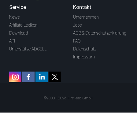
Service
Kontakt
News
Unternehmen
Affiliate-Lexikon
Jobs
Download
AGB & Datenschutzerklärung
API
FAQ
Unterstütze ADCELL
Datenschutz
Impressum
©2003 - 2026 Firstlead GmbH