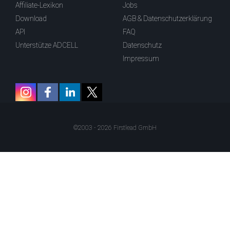
Affiliate-Lexikon
Jobs
Download
AGB & Datenschutzerklärung
API
FAQ
Unterstütze ADCELL
Datenschutz
Impressum
©2003 - 2026 Firstlead GmbH