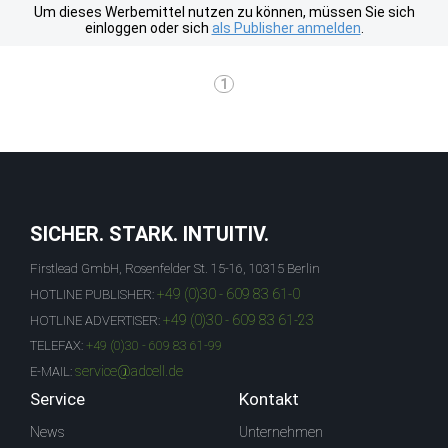
Um dieses Werbemittel nutzen zu können, müssen Sie sich
einloggen oder sich
als Publisher anmelden
.
1
SICHER. STARK. INTUITIV.
Firstlead GmbH, Rosenfelder St. 15-16, 10315 Berlin
+49 (0)30 - 609 83 61-0
HOTLINE PUBLISHER:
+49 (0)30 - 609 83 61-23
HOTLINE ADVERTISER:
TELEFAX:
+49 (0)30 - 609 83 61-99
service@adcell.de
E-MAIL:
Service
Kontakt
News
Unternehmen