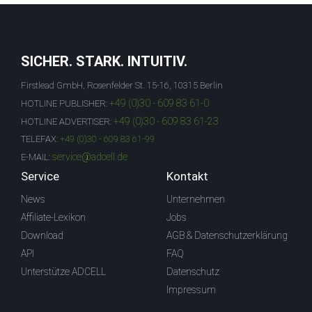
SICHER. STARK. INTUITIV.
Firstlead GmbH, Rosenfelder St. 15-16, 10315 Berlin
+49 (0)30 - 609 83 61-0
HOTLINE PUBLISHER:
+49 (0)30 - 609 83 61-23
HOTLINE ADVERTISER:
TELEFAX:
+49 (0)30 - 609 83 61-99
service@adcell.de
E-MAIL:
Service
Kontakt
News
Unternehmen
Affiliate-Lexikon
Jobs
Download
AGB & Datenschutzerklärung
API
FAQ
Unterstütze ADCELL
Datenschutz
Impressum