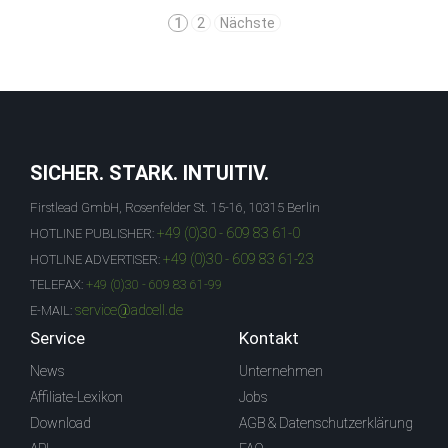
1
2
Nächste
SICHER. STARK. INTUITIV.
Firstlead GmbH, Rosenfelder St. 15-16, 10315 Berlin
+49 (0)30 - 609 83 61-0
HOTLINE PUBLISHER:
+49 (0)30 - 609 83 61-23
HOTLINE ADVERTISER:
TELEFAX:
+49 (0)30 - 609 83 61-99
service@adcell.de
E-MAIL:
Service
Kontakt
News
Unternehmen
Affiliate-Lexikon
Jobs
Download
AGB & Datenschutzerklärung