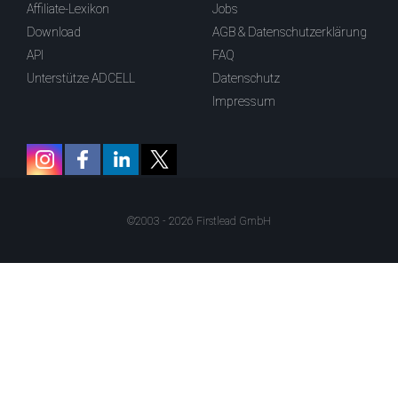
Affiliate-Lexikon
Jobs
Download
AGB & Datenschutzerklärung
API
FAQ
Unterstütze ADCELL
Datenschutz
Impressum
©2003 - 2026 Firstlead GmbH