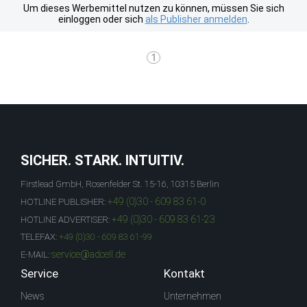
Um dieses Werbemittel nutzen zu können, müssen Sie sich
einloggen oder sich
als Publisher anmelden
.
1
SICHER. STARK. INTUITIV.
Firstlead GmbH, Rosenfelder St. 15-16, 10315 Berlin
+49 (0)30 - 609 83 61-0
HOTLINE PUBLISHER:
+49 (0)30 - 609 83 61-23
HOTLINE ADVERTISER:
TELEFAX:
+49 (0)30 - 609 83 61-99
service@adcell.de
E-MAIL:
Service
Kontakt
News
Unternehmen