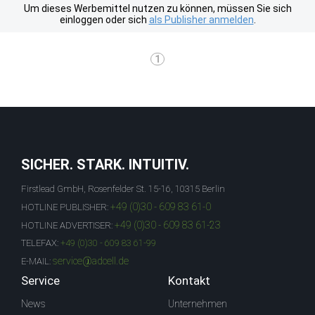
Um dieses Werbemittel nutzen zu können, müssen Sie sich
einloggen oder sich
als Publisher anmelden
.
1
SICHER. STARK. INTUITIV.
Firstlead GmbH, Rosenfelder St. 15-16, 10315 Berlin
+49 (0)30 - 609 83 61-0
HOTLINE PUBLISHER:
+49 (0)30 - 609 83 61-23
HOTLINE ADVERTISER:
TELEFAX:
+49 (0)30 - 609 83 61-99
service@adcell.de
E-MAIL:
Service
Kontakt
News
Unternehmen