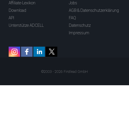
Affiliate-Lexikon
Jobs
Download
AGB & Datenschutzerklärung
API
FAQ
Unterstütze ADCELL
Datenschutz
Impressum
©2003 - 2026 Firstlead GmbH