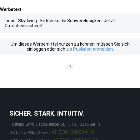
Werbetext
Indoor Skydiving - Entdecke die Schwerelosigkeit. Jetzt
Gutschein sichern!
Um dieses Werbemittel nutzen zu können, müssen Sie sich
einloggen oder sich
als Publisher anmelden
.
1
SICHER. STARK. INTUITIV.
Firstlead GmbH, Rosenfelder St. 15-16, 10315 Berlin
+49 (0)30 - 609 83 61-0
HOTLINE PUBLISHER: