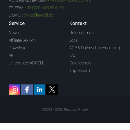
+49 (0)30 - 609 83 61-23
HOTLINE ADVERTISER:
TELEFAX:
+49 (0)30 - 609 83 61-99
service@adcell.de
E-MAIL:
Service
Kontakt
News
Unternehmen
Affiliate-Lexikon
Jobs
Download
AGB & Datenschutzerklärung
API
FAQ
Unterstütze ADCELL
Datenschutz
Impressum
©2003 - 2026 Firstlead GmbH