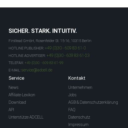
SICHER. STARK. INTUITIV.
Firstlead GmbH, Rosenfelder St. 15-16, 10315 Berlin
+49 (0)30 - 609 83 61-0
HOTLINE PUBLISHER:
+49 (0)30 - 609 83 61-23
HOTLINE ADVERTISER:
TELEFAX:
+49 (0)30 - 609 83 61-99
service@adcell.de
E-MAIL:
Service
Kontakt
News
Unternehmen
Affiliate-Lexikon
Jobs
Download
AGB & Datenschutzerklärung
API
FAQ
Unterstütze ADCELL
Datenschutz
Impressum