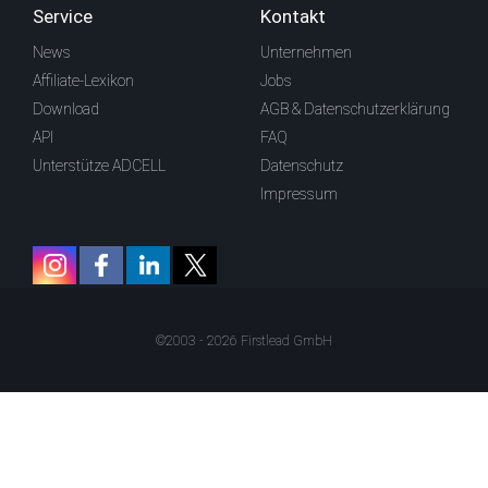
Service
Kontakt
News
Unternehmen
Affiliate-Lexikon
Jobs
Download
AGB & Datenschutzerklärung
API
FAQ
Unterstütze ADCELL
Datenschutz
Impressum
©2003 - 2026 Firstlead GmbH