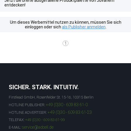
Jetzt die breite ausgefallene Produktpalette von Juvahem
entdecken!
Um dieses Werbemittel nutzen zu können, müssen Sie sich
einloggen oder sich
als Publisher anmelden
.
1
SICHER. STARK. INTUITIV.
Firstlead GmbH, Rosenfelder St. 15-16, 10315 Berlin
+49 (0)30 - 609 83 61-0
HOTLINE PUBLISHER:
+49 (0)30 - 609 83 61-23
HOTLINE ADVERTISER:
TELEFAX:
+49 (0)30 - 609 83 61-99
service@adcell.de
E-MAIL: