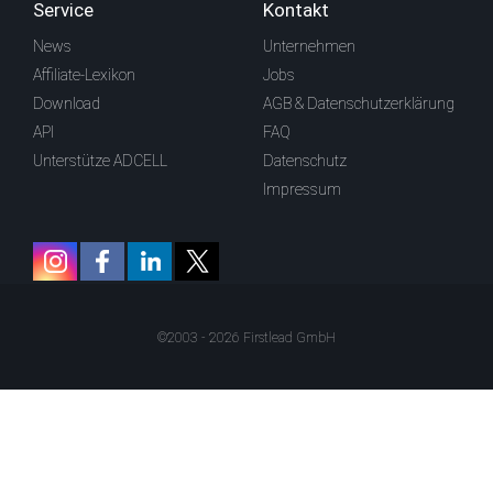
Service
Kontakt
News
Unternehmen
Affiliate-Lexikon
Jobs
Download
AGB & Datenschutzerklärung
API
FAQ
Unterstütze ADCELL
Datenschutz
Impressum
©2003 - 2026 Firstlead GmbH