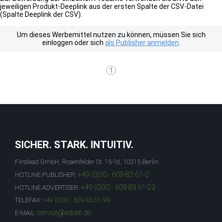
jeweiligen Produkt-Deeplink aus der ersten Spalte der CSV-Datei
(Spalte Deeplink der CSV).
Um dieses Werbemittel nutzen zu können, müssen Sie sich
einloggen oder sich
als Publisher anmelden
.
1
SICHER. STARK. INTUITIV.
Firstlead GmbH, Rosenfelder St. 15-16, 10315 Berlin
+49 (0)30 - 609 83 61-0
HOTLINE PUBLISHER:
+49 (0)30 - 609 83 61-23
HOTLINE ADVERTISER:
TELEFAX:
+49 (0)30 - 609 83 61-99
service@adcell.de
E-MAIL: