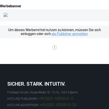
Werbebanner
Um dieses Werbemittel nutzen zu können, müssen Sie sich
einloggen oder sich
als Publisher anmelden
.
1
SICHER. STARK. INTUITIV.
Firstlead GmbH, Rosenfelder St. 15-16, 10315 Berlin
+49 (0)30 - 609 83 61-0
HOTLINE PUBLISHER:
+49 (0)30 - 609 83 61-23
HOTLINE ADVERTISER: