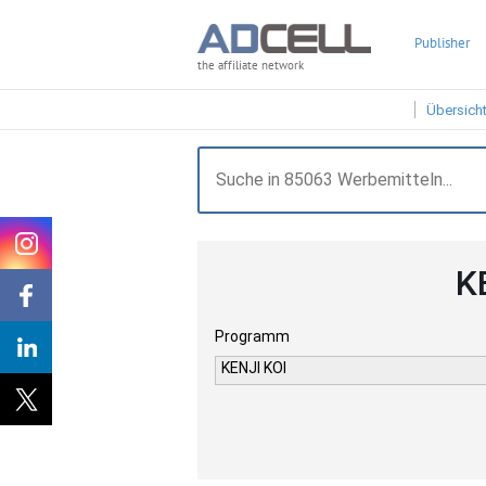
Publisher
the affiliate network
Übersich
K
Programm
KENJI KOI