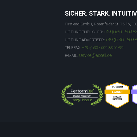
SICHER. STARK. INTUITIV
Firstlead GmbH, Rosenfelder St. 15-16, 10
+49 (0)30 - 609 8
HOTLINE PUBLISHER:
+49 (0)30 - 609 
HOTLINE ADVERTISER:
TELEFAX:
+49 (0)30 - 609 83 61-99
service@adcell.de
E-MAIL: