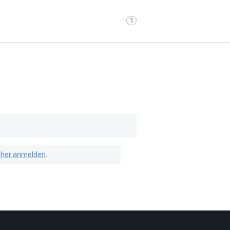
1
isher anmelden
.