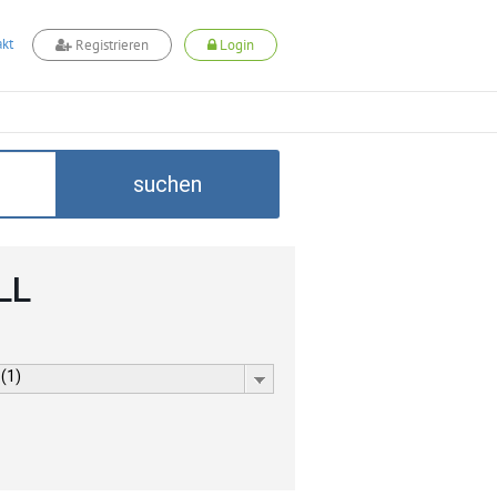
kt
Registrieren
Login
suchen
LL
 (1)