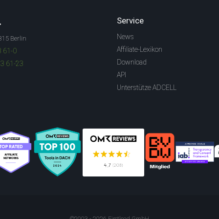
.
Service
News
315 Berlin
Affiliate-Lexikon
3 61-0
Download
83 61-23
API
Unterstütze ADCELL