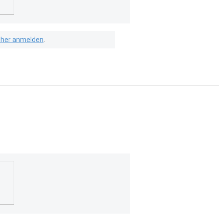
isher anmelden
.