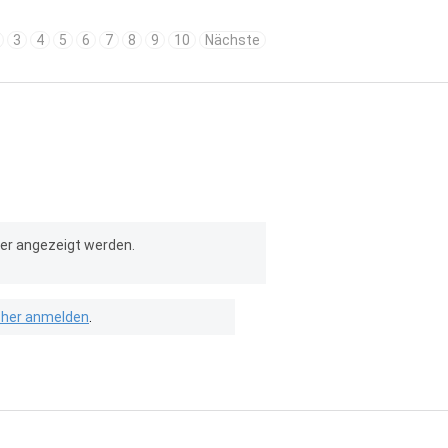
3
4
5
6
7
8
9
10
Nächste
er angezeigt werden.
isher anmelden
.