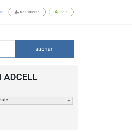
kt
Registrieren
Login
suchen
i ADCELL
rmate