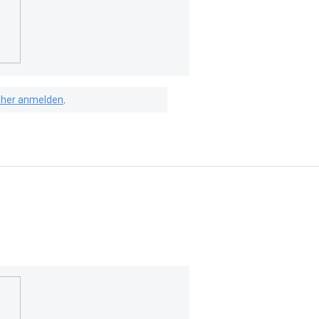
isher anmelden
.