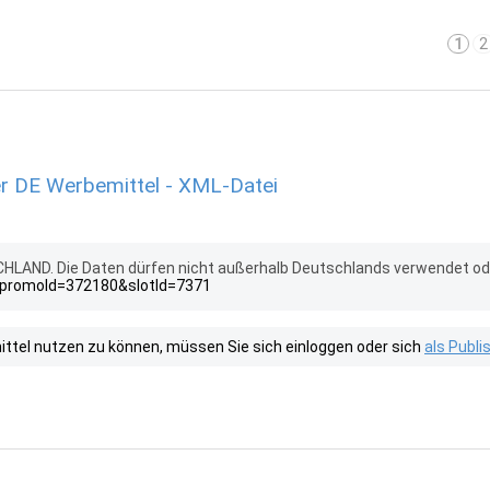
1
2
r DE Werbemittel - XML-Datei
HLAND. Die Daten dürfen nicht außerhalb Deutschlands verwendet od
?promoId=372180&slotId=7371
tel nutzen zu können, müssen Sie sich einloggen oder sich
als Publ