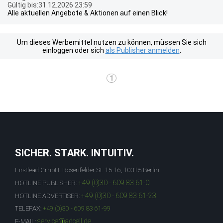
Gültig bis:31.12.2026 23:59
Alle aktuellen Angebote & Aktionen auf einen Blick!
Um dieses Werbemittel nutzen zu können, müssen Sie sich
einloggen oder sich
als Publisher anmelden
.
1
SICHER. STARK. INTUITIV.
Firstlead GmbH, Rosenfelder St. 15-16, 10315 Berlin
+49 (0)30 - 609 83 61-0
HOTLINE PUBLISHER:
+49 (0)30 - 609 83 61-23
HOTLINE ADVERTISER:
TELEFAX:
+49 (0)30 - 609 83 61-99
service@adcell.de
E-MAIL: