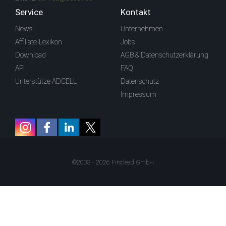
Service
Kontakt
News
Unternehmen
Affiliate-Lexikon
Jobs
Download
AGB & Datenschutzerklärung
API
FAQ
Unterstütze ADCELL
Datenschutz
Impressum
©2003 - 2026 Firstlead GmbH