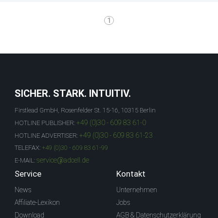
1
SICHER. STARK. INTUITIV.
Firstlead GmbH, Rosenfelder St. 15-16, 10315 Berlin
+49 (0)30 - 609 83 61-0
HOTLINE PUBLISHER:
+49 (0)30 - 609 83 61-23
HOTLINE ADVERTISER:
TELEFAX:
+49 (0)30 - 609 83 61-99
service@adcell.de
E-MAIL:
Service
Kontakt
News
Unternehmen
Affiliate-Lexikon
Jobs
Download
AGB & Datenschutzerklärung