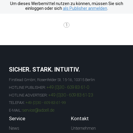
Um dieses Werbemittel nutzen zu können, müssen Sie sich
einloggen oder sich
als Publisher anmelden
.
1
SICHER. STARK. INTUITIV.
Firstlead GmbH, Rosenfelder St. 15-16, 10315 Berlin
+49 (0)30 - 609 83 61-0
HOTLINE PUBLISHER:
+49 (0)30 - 609 83 61-23
HOTLINE ADVERTISER:
TELEFAX:
+49 (0)30 - 609 83 61-99
service@adcell.de
E-MAIL:
Service
Kontakt
News
Unternehmen