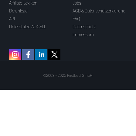
Affiliate-Lexikon
Jobs
Download
AGB & Datenschutzerklärung
API
FAQ
Unterstütze ADCELL
Datenschutz
Impressum
©2003 - 2026 Firstlead GmbH