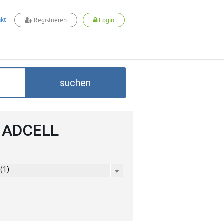
kt
Registrieren
Login
suchen
i ADCELL
 (1)