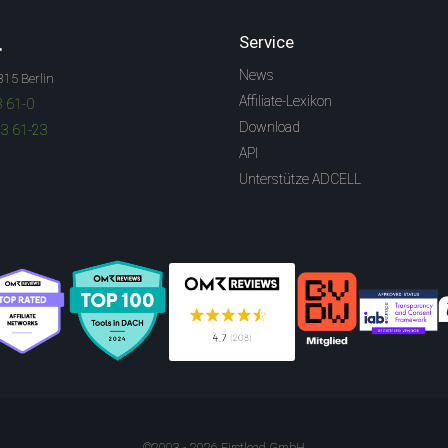
.
Service
News
315 Berlin
Affiliate-Lexikon
3 61-0
Download
83 61-23
API
Unterstütze ADCELL