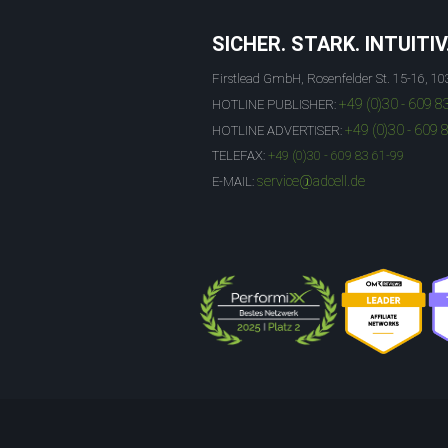
SICHER. STARK. INTUITIV
Firstlead GmbH, Rosenfelder St. 15-16, 10
+49 (0)30 - 609 8
HOTLINE PUBLISHER:
+49 (0)30 - 609 
HOTLINE ADVERTISER:
TELEFAX:
+49 (0)30 - 609 83 61-99
service@adcell.de
E-MAIL: