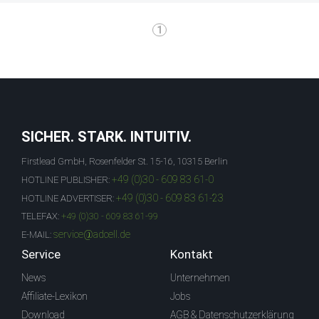
1
SICHER. STARK. INTUITIV.
Firstlead GmbH, Rosenfelder St. 15-16, 10315 Berlin
+49 (0)30 - 609 83 61-0
HOTLINE PUBLISHER:
+49 (0)30 - 609 83 61-23
HOTLINE ADVERTISER:
TELEFAX:
+49 (0)30 - 609 83 61-99
service@adcell.de
E-MAIL:
Service
Kontakt
News
Unternehmen
Affiliate-Lexikon
Jobs
Download
AGB & Datenschutzerklärung