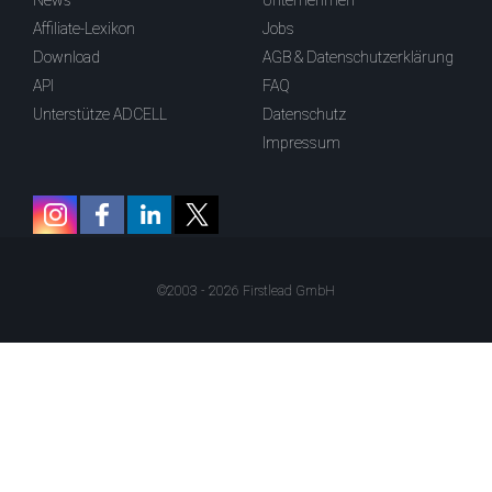
News
Unternehmen
Affiliate-Lexikon
Jobs
Download
AGB & Datenschutzerklärung
API
FAQ
Unterstütze ADCELL
Datenschutz
Impressum
©2003 - 2026 Firstlead GmbH