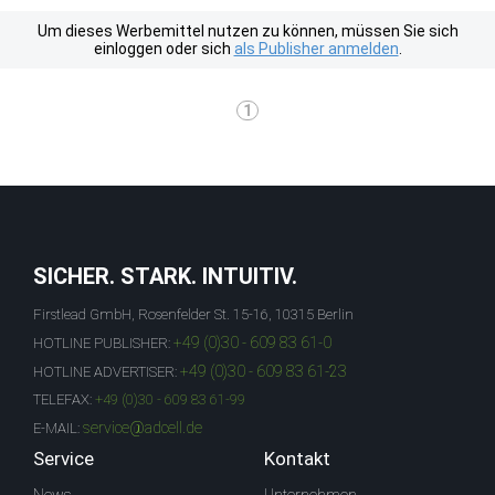
Um dieses Werbemittel nutzen zu können, müssen Sie sich
einloggen oder sich
als Publisher anmelden
.
1
SICHER. STARK. INTUITIV.
Firstlead GmbH, Rosenfelder St. 15-16, 10315 Berlin
+49 (0)30 - 609 83 61-0
HOTLINE PUBLISHER:
+49 (0)30 - 609 83 61-23
HOTLINE ADVERTISER:
TELEFAX:
+49 (0)30 - 609 83 61-99
service@adcell.de
E-MAIL:
Service
Kontakt