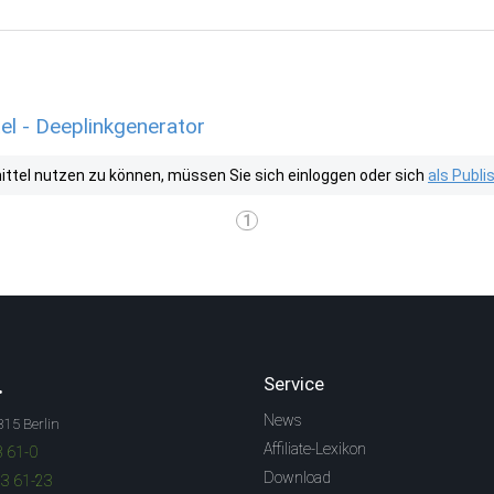
el - Deeplinkgenerator
tel nutzen zu können, müssen Sie sich einloggen oder sich
als Publ
1
.
Service
News
315 Berlin
Affiliate-Lexikon
3 61-0
Download
83 61-23