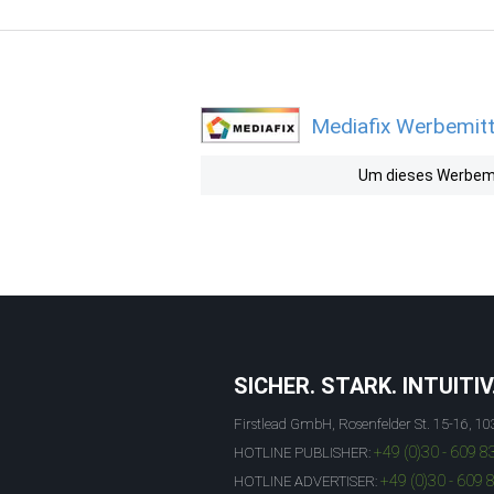
Mediafix Werbemitt
Um dieses Werbemit
SICHER. STARK. INTUITIV
Firstlead GmbH, Rosenfelder St. 15-16, 10
+49 (0)30 - 609 8
HOTLINE PUBLISHER:
+49 (0)30 - 609 
HOTLINE ADVERTISER: