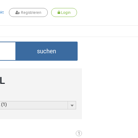
kt
Registrieren
Login
suchen
LL
 (1)
1