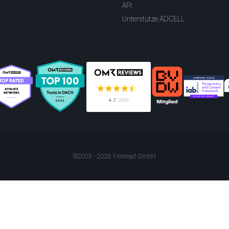
API
Unterstütze ADCELL
©2003 - 2026 Firstlead GmbH