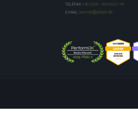
TELEFAX:
+49 (0)30 - 609 83 61-99
service@adcell.de
E-MAIL: