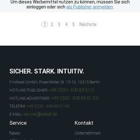
Um dieses Werbemittel nutzen zu können, müssen Sie sich
einloggen oder sich
als Publisher anmelden
.
1
2
3
4
5
Nächste
SICHER. STARK. INTUITIV.
Firstlead GmbH, Rosenfelder St. 15-16, 10315 Berlin
+49 (0)30 - 609 83 61-0
HOTLINE PUBLISHER:
+49 (0)30 - 609 83 61-23
HOTLINE ADVERTISER:
TELEFAX:
+49 (0)30 - 609 83 61-99
service@adcell.de
E-MAIL:
Service
Kontakt
News
Unternehmen