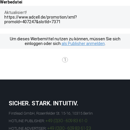
Werbedatei
Aktualisiert!
https://www.adcell.de/promotion/xml?
promoId=407247&slotId=7371
Um dieses Werbemittel nutzen zu können, müssen Sie sich
einloggen oder sich
als Publisher anmelden
.
1
SICHER. STARK. INTUITIV.
Firstlead GmbH, Rosenfelder St. 15-16, 10315 Berlin
+49 (0)30 - 609 83 61-0
HOTLINE PUBLISHER:
+49 (0)30 - 609 83 61-23
HOTLINE ADVERTISER: