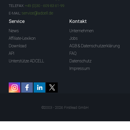
TELEFAX:
+49 (0)30 - 609 83 61-99
service@adcell.de
E-MAIL:
Service
Kontakt
News
Unternehmen
Affiliate-Lexikon
Jobs
Download
AGB & Datenschutzerklärung
API
FAQ
Unterstütze ADCELL
Datenschutz
Impressum
©2003 - 2026 Firstlead GmbH