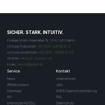
SICHER. STARK. INTUITIV.
Firstlead GmbH, Rosenfelder St. 15-16, 10315 Berlin
+49 (0)30 - 609 83 61-0
HOTLINE PUBLISHER:
+49 (0)30 - 609 83 61-23
HOTLINE ADVERTISER:
TELEFAX:
+49 (0)30 - 609 83 61-99
service@adcell.de
E-MAIL:
Service
Kontakt
News
Unternehmen
Affiliate-Lexikon
Jobs
Download
AGB & Datenschutzerklärung
API
FAQ
Unterstütze ADCELL
Datenschutz