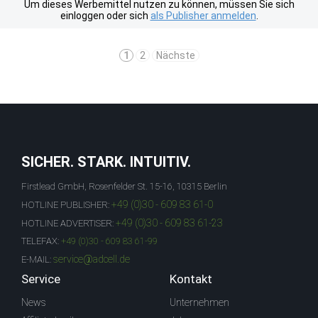
Um dieses Werbemittel nutzen zu können, müssen Sie sich
einloggen oder sich
als Publisher anmelden
.
1
2
Nächste
SICHER. STARK. INTUITIV.
Firstlead GmbH, Rosenfelder St. 15-16, 10315 Berlin
+49 (0)30 - 609 83 61-0
HOTLINE PUBLISHER:
+49 (0)30 - 609 83 61-23
HOTLINE ADVERTISER:
TELEFAX:
+49 (0)30 - 609 83 61-99
service@adcell.de
E-MAIL:
Service
Kontakt
News
Unternehmen