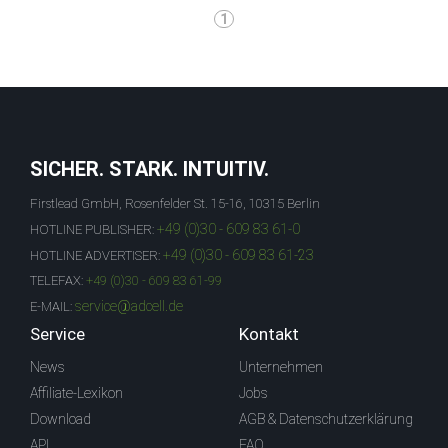
1
SICHER. STARK. INTUITIV.
Firstlead GmbH, Rosenfelder St. 15-16, 10315 Berlin
+49 (0)30 - 609 83 61-0
HOTLINE PUBLISHER:
+49 (0)30 - 609 83 61-23
HOTLINE ADVERTISER:
TELEFAX:
+49 (0)30 - 609 83 61-99
service@adcell.de
E-MAIL:
Service
Kontakt
News
Unternehmen
Affiliate-Lexikon
Jobs
Download
AGB & Datenschutzerklärung
API
FAQ