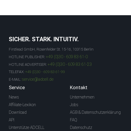
SICHER. STARK. INTUITIV.
Firstlead GmbH, Rosenfelder St. 15-16, 10315 Berlin
+49 (0)30 - 609 83 61-0
HOTLINE PUBLISHER:
+49 (0)30 - 609 83 61-23
HOTLINE ADVERTISER:
TELEFAX:
+49 (0)30 - 609 83 61-99
service@adcell.de
E-MAIL:
Service
Kontakt
News
Unternehmen
Affiliate-Lexikon
Jobs
Download
AGB & Datenschutzerklärung
API
FAQ
Unterstütze ADCELL
Datenschutz