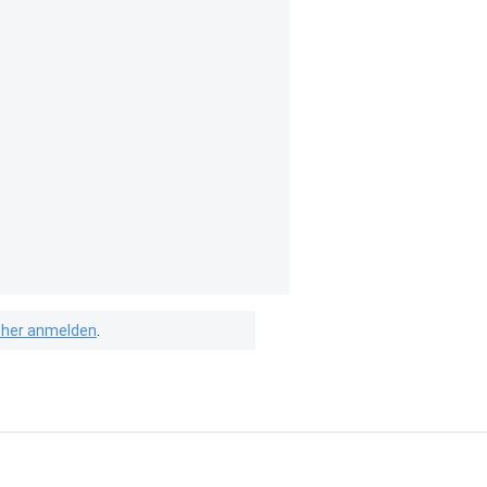
isher anmelden
.