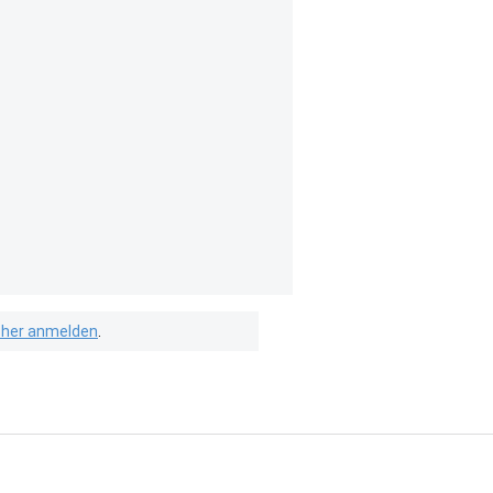
isher anmelden
.