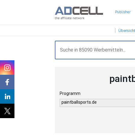
Publisher
the affiliate network
Übersich
paint
Programm
paintballsports.de