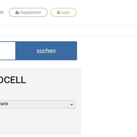
kt
Registrieren
Login
suchen
ADCELL
rmate