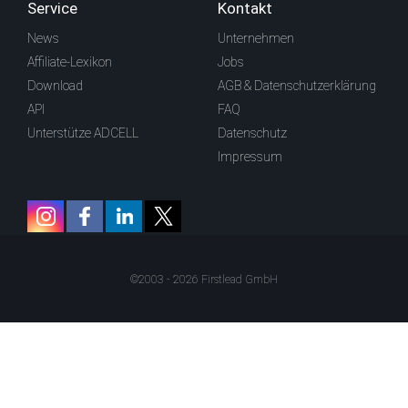
Service
Kontakt
News
Unternehmen
Affiliate-Lexikon
Jobs
Download
AGB & Datenschutzerklärung
API
FAQ
Unterstütze ADCELL
Datenschutz
Impressum
©2003 - 2026 Firstlead GmbH