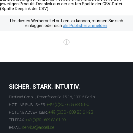
jeweiligen Produkt-Deeplink aus der ersten Spalte der CSV-Datei
(Spalte Deeplink der CSV).
Um dieses Werbemittel nutzen zu können, müssen Sie sich
einloggen oder sich
als Publisher anmelden
.
1
SICHER. STARK. INTUITIV.
Firstlead GmbH, Rosenfelder St. 15-16, 10315 Berlin
+49 (0)30 - 609 83 61-0
HOTLINE PUBLISHER:
+49 (0)30 - 609 83 61-23
HOTLINE ADVERTISER:
TELEFAX:
+49 (0)30 - 609 83 61-99
service@adcell.de
E-MAIL: