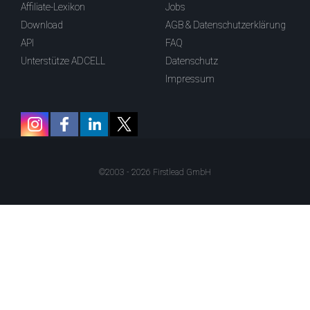
Affiliate-Lexikon
Jobs
Download
AGB & Datenschutzerklärung
API
FAQ
Unterstütze ADCELL
Datenschutz
Impressum
©2003 - 2026 Firstlead GmbH