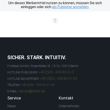
Um dieses Werbemittel nutzen zu können, müssen Sie sich
einloggen oder sich
als Publisher anmelden
.
1
SICHER. STARK. INTUITIV.
Firstlead GmbH, Rosenfelder St. 15-16, 10315 Berlin
+49 (0)30 - 609 83 61-0
HOTLINE PUBLISHER:
+49 (0)30 - 609 83 61-23
HOTLINE ADVERTISER:
TELEFAX:
+49 (0)30 - 609 83 61-99
service@adcell.de
E-MAIL:
Service
Kontakt
News
Unternehmen