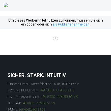
Um dieses Werbemittel nutzen zu können, müssen Sie sich
einloggen oder sich
als Publisher anmelden
.
1
SICHER. STARK. INTUITIV.
Firstlead GmbH, Rosenfelder St. 15-16, 10315 Berlin
+49 (0)30 - 609 83 61-0
HOTLINE PUBLISHER:
+49 (0)30 - 609 83 61-23
HOTLINE ADVERTISER:
TELEFAX:
+49 (0)30 - 609 83 61-99
service@adcell.de
E-MAIL: