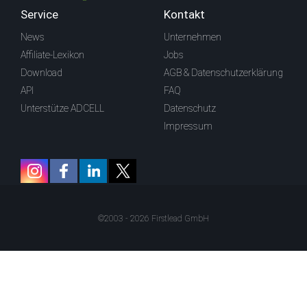
Service
Kontakt
News
Unternehmen
Affiliate-Lexikon
Jobs
Download
AGB & Datenschutzerklärung
API
FAQ
Unterstütze ADCELL
Datenschutz
Impressum
©2003 - 2026 Firstlead GmbH