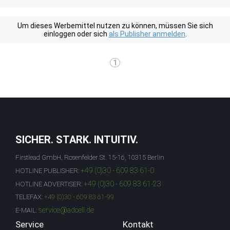
Um dieses Werbemittel nutzen zu können, müssen Sie sich
einloggen oder sich
als Publisher anmelden
.
1
SICHER. STARK. INTUITIV.
Firstlead GmbH, Rosenfelder St. 15-16, 10315 Berlin
+49 (0)30 - 609 83 61-0
HOTLINE PUBLISHER:
+49 (0)30 - 609 83 61-23
HOTLINE ADVERTISER:
TELEFAX:
+49 (0)30 - 609 83 61-99
service@adcell.de
E-MAIL:
Service
Kontakt