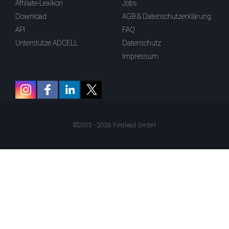
Affiliate-Lexikon
Jobs
Download
AGB & Datenschutzerklärung
API
FAQ
Unterstütze ADCELL
Datenschutz
Impressum
©2003 - 2026 Firstlead GmbH