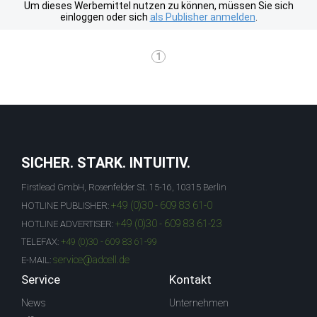
Um dieses Werbemittel nutzen zu können, müssen Sie sich
einloggen oder sich
als Publisher anmelden
.
1
SICHER. STARK. INTUITIV.
Firstlead GmbH, Rosenfelder St. 15-16, 10315 Berlin
+49 (0)30 - 609 83 61-0
HOTLINE PUBLISHER:
+49 (0)30 - 609 83 61-23
HOTLINE ADVERTISER:
TELEFAX:
+49 (0)30 - 609 83 61-99
service@adcell.de
E-MAIL:
Service
Kontakt
News
Unternehmen