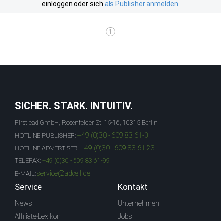
einloggen oder sich
als Publisher anmelden
.
1
SICHER. STARK. INTUITIV.
Firstlead GmbH, Rosenfelder St. 15-16, 10315 Berlin
+49 (0)30 - 609 83 61-0
HOTLINE PUBLISHER:
+49 (0)30 - 609 83 61-23
HOTLINE ADVERTISER:
TELEFAX:
+49 (0)30 - 609 83 61-99
service@adcell.de
E-MAIL:
Service
Kontakt
News
Unternehmen
Affiliate-Lexikon
Jobs