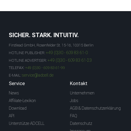
SICHER. STARK. INTUITIV.
Firstlead GmbH, Rosenfelder St. 15-16, 10315 Berlin
+49 (0)30 - 609 83 61-0
HOTLINE PUBLISHER:
+49 (0)30 - 609 83 61-23
HOTLINE ADVERTISER:
TELEFAX:
+49 (0)30 - 609 83 61-99
service@adcell.de
E-MAIL:
Service
Kontakt
News
Unternehmen
Affiliate-Lexikon
Jobs
Download
AGB & Datenschutzerklärung
API
FAQ
Unterstütze ADCELL
Datenschutz