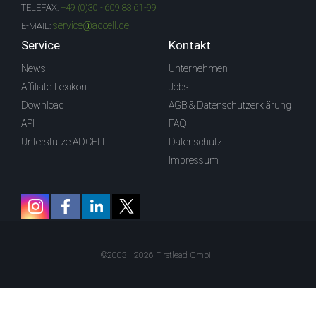
TELEFAX:
+49 (0)30 - 609 83 61-99
service@adcell.de
E-MAIL:
Service
Kontakt
News
Unternehmen
Affiliate-Lexikon
Jobs
Download
AGB & Datenschutzerklärung
API
FAQ
Unterstütze ADCELL
Datenschutz
Impressum
©2003 - 2026 Firstlead GmbH