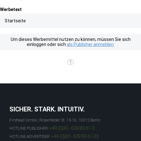
Werbetext
Startseite
Um dieses Werbemittel nutzen zu können, müssen Sie sich
einloggen oder sich
als Publisher anmelden
.
1
SICHER. STARK. INTUITIV.
Firstlead GmbH, Rosenfelder St. 15-16, 10315 Berlin
+49 (0)30 - 609 83 61-0
HOTLINE PUBLISHER:
+49 (0)30 - 609 83 61-23
HOTLINE ADVERTISER: