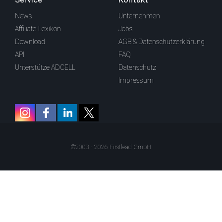
News
Unternehmen
Affiliate-Lexikon
Jobs
Download
AGB & Datenschutzerklärung
API
FAQ
Unterstütze ADCELL
Datenschutz
Impressum
©2003 - 2026 Firstlead GmbH