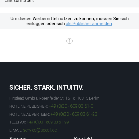
Link zum Start
Um dieses Werbemittel nutzen zu können, müssen Sie sich
einloggen oder sich
als Publisher anmelden
.
1
SICHER. STARK. INTUITIV.
Firstlead GmbH, Rosenfelder St. 15-16, 10315 Berlin
+49 (0)30 - 609 83 61-0
HOTLINE PUBLISHER:
+49 (0)30 - 609 83 61-23
HOTLINE ADVERTISER:
TELEFAX:
+49 (0)30 - 609 83 61-99
service@adcell.de
E-MAIL:
Service
Kontakt