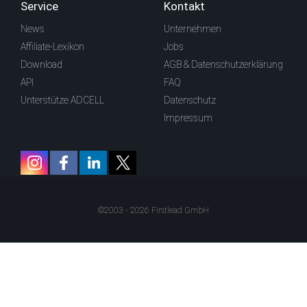
Service
Kontakt
News
Unternehmen
Affiliate-Lexikon
Jobs
Download
AGB & Datenschutzerklärung
API
FAQ
Unterstütze ADCELL
Datenschutz
Impressum
©2003 - 2026 Firstlead GmbH