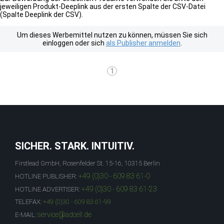
jeweiligen Produkt-Deeplink aus der ersten Spalte der CSV-Datei
(Spalte Deeplink der CSV).
Um dieses Werbemittel nutzen zu können, müssen Sie sich
einloggen oder sich
als Publisher anmelden
.
1
SICHER. STARK. INTUITIV.
Firstlead GmbH, Rosenfelder St. 15-16, 10315 Berlin
+49 (0)30 - 609 83 61-0
HOTLINE PUBLISHER:
+49 (0)30 - 609 83 61-23
HOTLINE ADVERTISER:
TELEFAX:
+49 (0)30 - 609 83 61-99
service@adcell.de
E-MAIL: