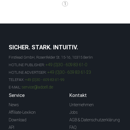
1
SICHER. STARK. INTUITIV.
Firstlead GmbH, Rosenfelder St. 15-16, 10315 Berlin
+49 (0)30 - 609 83 61-0
HOTLINE PUBLISHER:
+49 (0)30 - 609 83 61-23
HOTLINE ADVERTISER:
TELEFAX:
+49 (0)30 - 609 83 61-99
service@adcell.de
E-MAIL:
Service
Kontakt
News
Unternehmen
Affiliate-Lexikon
Jobs
Download
AGB & Datenschutzerklärung
API
FAQ