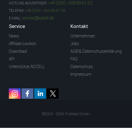
+49 (0)30 - 609 83 61-23
HOTLINE ADVERTISER:
TELEFAX:
+49 (0)30 - 609 83 61-99
service@adcell.de
E-MAIL:
Service
Kontakt
News
Unternehmen
Affiliate-Lexikon
Jobs
Download
AGB & Datenschutzerklärung
API
FAQ
Unterstütze ADCELL
Datenschutz
Impressum
©2003 - 2026 Firstlead GmbH