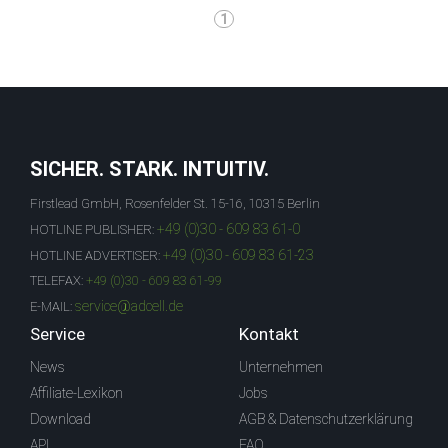
1
SICHER. STARK. INTUITIV.
Firstlead GmbH, Rosenfelder St. 15-16, 10315 Berlin
+49 (0)30 - 609 83 61-0
HOTLINE PUBLISHER:
+49 (0)30 - 609 83 61-23
HOTLINE ADVERTISER:
TELEFAX:
+49 (0)30 - 609 83 61-99
service@adcell.de
E-MAIL:
Service
Kontakt
News
Unternehmen
Affiliate-Lexikon
Jobs
Download
AGB & Datenschutzerklärung
API
FAQ