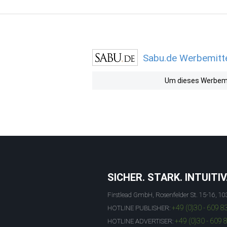
Sabu.de Werbemitte
Um dieses Werbemit
SICHER. STARK. INTUITIV
Firstlead GmbH, Rosenfelder St. 15-16, 10
+49 (0)30 - 609 8
HOTLINE PUBLISHER:
+49 (0)30 - 609 
HOTLINE ADVERTISER: