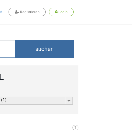
kt
Registrieren
Login
suchen
L
 (1)
1