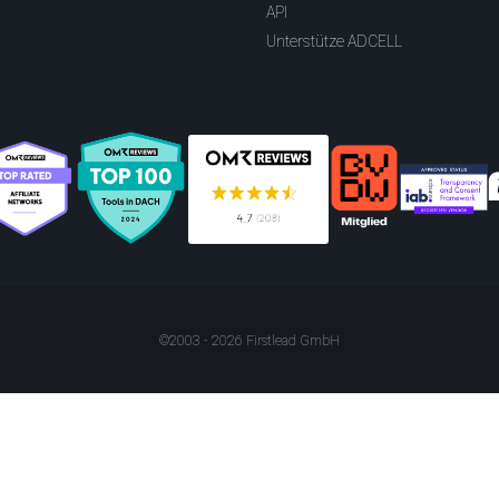
API
Unterstütze ADCELL
©2003 - 2026 Firstlead GmbH