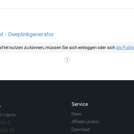
l - Deeplinkgenerator
tel nutzen zu können, müssen Sie sich einloggen oder sich
als Publ
1
.
Service
News
315 Berlin
Affiliate-Lexikon
3 61-0
Download
83 61-23