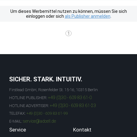
Um dieses Werbemittel nutzen zu können, müssen Sie sich
einloggen oder sich
als Publisher anmelden
.
1
SICHER. STARK. INTUITIV.
Firstlead GmbH, Rosenfelder St. 15-16, 10315 Berlin
+49 (0)30 - 609 83 61-0
HOTLINE PUBLISHER:
+49 (0)30 - 609 83 61-23
HOTLINE ADVERTISER:
TELEFAX:
+49 (0)30 - 609 83 61-99
service@adcell.de
E-MAIL:
Service
Kontakt