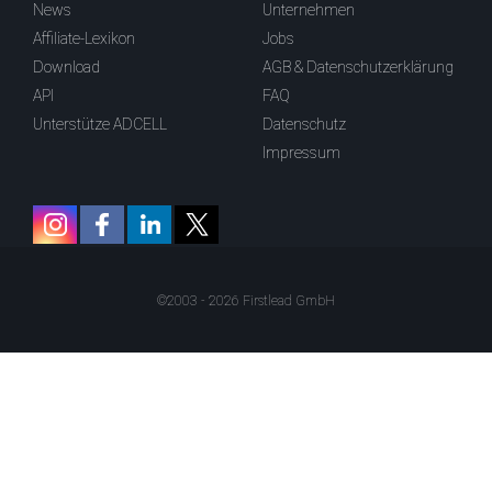
News
Unternehmen
Affiliate-Lexikon
Jobs
Download
AGB & Datenschutzerklärung
API
FAQ
Unterstütze ADCELL
Datenschutz
Impressum
©2003 - 2026 Firstlead GmbH