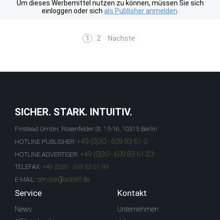
Um dieses Werbemittel nutzen zu können, müssen Sie sich
einloggen oder sich
als Publisher anmelden
.
1
2
Nächste
SICHER. STARK. INTUITIV.
Firstlead GmbH, Rosenfelder St. 15-16, 10315 Berlin
+49 (0)30 - 609 83 61-0
HOTLINE PUBLISHER:
+49 (0)30 - 609 83 61-23
HOTLINE ADVERTISER:
TELEFAX:
+49 (0)30 - 609 83 61-99
service@adcell.de
E-MAIL:
Service
Kontakt
News
Unternehmen