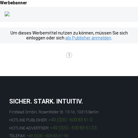
Werbebanner
Um dieses Werbemittel nutzen zu können, müssen Sie sich
einloggen oder sich
als Publisher anmelden
.
1
SICHER. STARK. INTUITIV.
Firstlead GmbH, Rosenfelder St. 15-16, 10315 Berlin
+49 (0)30 - 609 83 61-0
HOTLINE PUBLISHER:
+49 (0)30 - 609 83 61-23
HOTLINE ADVERTISER:
TELEFAX:
+49 (0)30 - 609 83 61-99