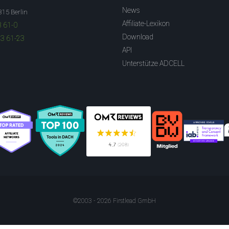
News
315 Berlin
Affiliate-Lexikon
3 61-0
Download
83 61-23
API
Unterstütze ADCELL
©2003 - 2026 Firstlead GmbH