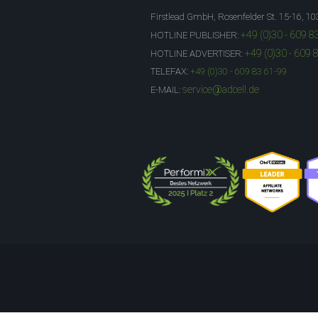
Firstlead GmbH, Rosenfelder St. 15-16, 10
+49 (0)30 - 609 8
HOTLINE PUBLISHER:
+49 (0)30 - 609 
HOTLINE ADVERTISER:
TELEFAX:
+49 (0)30 - 609 83 61-99
service@adcell.de
E-MAIL: