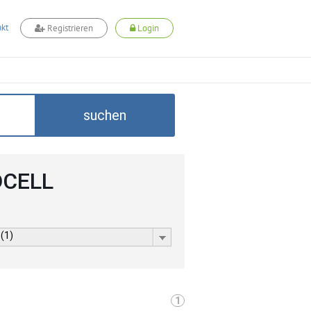
kt
Registrieren
Login
suchen
DCELL
 (1)
1