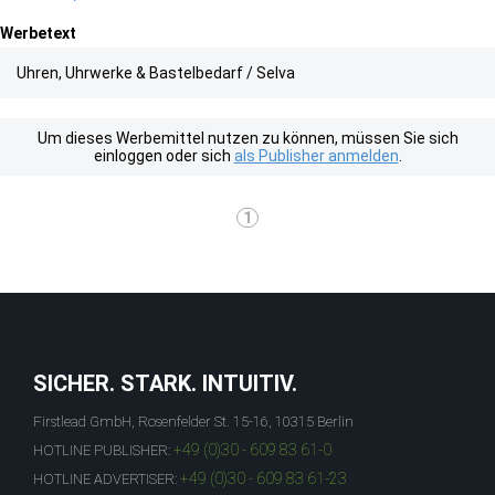
Werbetext
Uhren, Uhrwerke & Bastelbedarf / Selva
Um dieses Werbemittel nutzen zu können, müssen Sie sich
einloggen oder sich
als Publisher anmelden
.
1
SICHER. STARK. INTUITIV.
Firstlead GmbH, Rosenfelder St. 15-16, 10315 Berlin
+49 (0)30 - 609 83 61-0
HOTLINE PUBLISHER:
+49 (0)30 - 609 83 61-23
HOTLINE ADVERTISER: