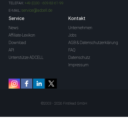
TELEFAX:
+49 (0)30 - 609 83 61-99
service@adcell.de
E-MAIL:
Service
Kontakt
News
Unternehmen
Affiliate-Lexikon
Jobs
Download
AGB & Datenschutzerklärung
API
FAQ
Unterstütze ADCELL
Datenschutz
Impressum
©2003 - 2026 Firstlead GmbH